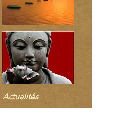
Actualités
Praticien en soins
Ayurvédiques,