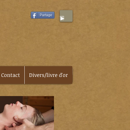
Partage
Contact
Divers/livre d'or