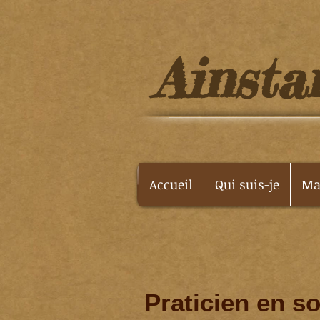
Ainsta
Accueil
Qui suis-je
Ma
Praticien e