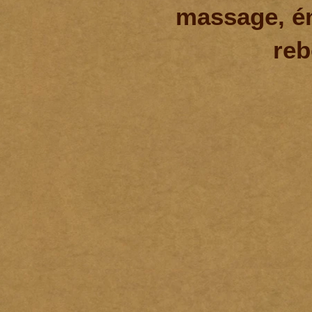
massage, 
rebout